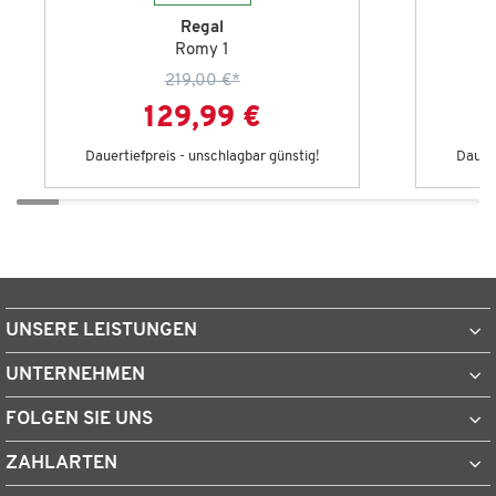
Regal
Romy 1
219,00 €
*
129,99 €
Dauertiefpreis - unschlagbar günstig!
Dauert
UNSERE LEISTUNGEN
UNTERNEHMEN
FOLGEN SIE UNS
ZAHLARTEN