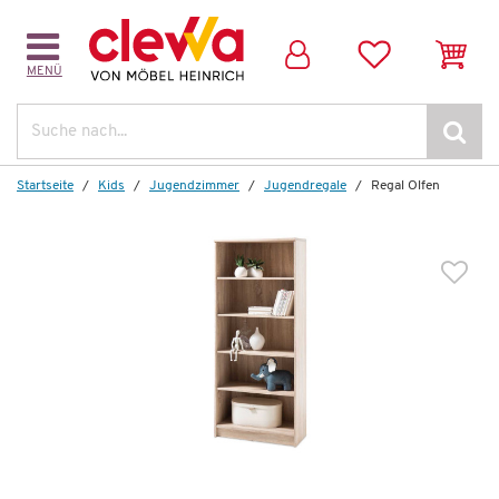
MENÜ
Weitere Artikel aus der Serie
Suche
Startseite
Kids
Jugendzimmer
Jugendregale
Regal Olfen
Auf Lager
Regal
Olfen
131,00 €
*
79,99 €