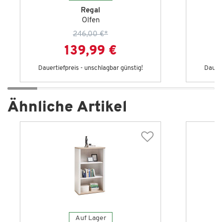
Regal
Olfen
246,00 €
*
139,99 €
Dauertiefpreis - unschlagbar günstig!
Dauert
Ähnliche Artikel
Auf Lager