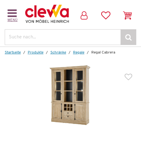
MENÜ
Dazu empfehlen wir folgendes Zubehör:
Suche
Startseite
Produkte
Schränke
Regale
Regal Cabrera
Wenige verfügbar
Rückwandbeleuchtung Cabrera
83,00 €
*
29,99 €