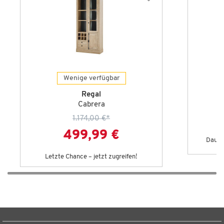
Wenige verfügbar
Regal
Cabrera
1.174,00 €
*
499,99 €
Dauert
Letzte Chance – jetzt zugreifen!