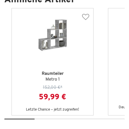
Ähnliche Artikel
Raumteiler
Metro 1
152,00 €
*
59,99 €
Dauert
Letzte Chance – jetzt zugreifen!