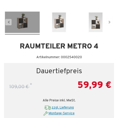
Dauertiefpreis - unschlagbar günstig!
Da
RAUMTEILER METRO 4
Artikelnummer: 0002540020
Dauertiefpreis
59,99 €
*
109,00 €
Alle Preise inkl. MwSt.
zzgl. Lieferung
Montage-Service