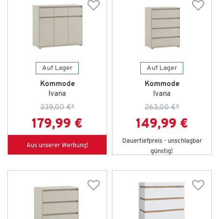
Auf Lager
Auf Lager
Kommode
Kommode
Ivana
Ivana
339,00 €
*
263,00 €
*
179,99 €
149,99 €
Dauertiefpreis - unschlagbar
Aus unserer Werbung!
günstig!