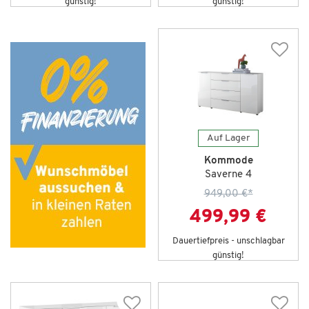
günstig!
günstig!
Auf Lager
Kommode
Saverne 4
949,00 €
*
499,99 €
Dauertiefpreis - unschlagbar
günstig!