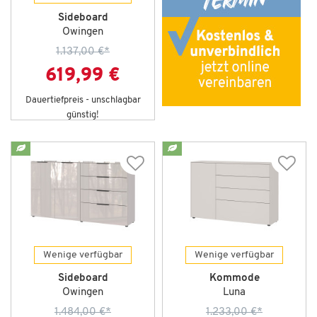
Sideboard
Owingen
1.137,00 €
*
619,99 €
Dauertiefpreis - unschlagbar
günstig!
Wenige verfügbar
Wenige verfügbar
Sideboard
Kommode
Owingen
Luna
1.484,00 €
*
1.233,00 €
*