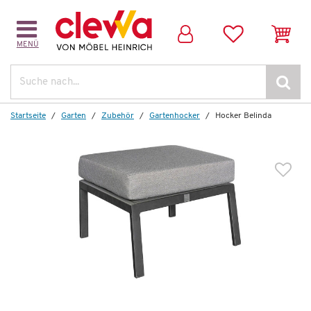
MENÜ
Dazu passende Artikel:
Suche
Startseite
Garten
Zubehör
Gartenhocker
Hocker Belinda
Wenige verfügbar
Gartentisch
Nizza / Komido
1.099,00 €
*
499,99 €