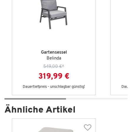
Gartensessel
Belinda
549,00 €
*
319,99 €
Dauertiefpreis - unschlagbar günstig!
Dauert
Ähnliche Artikel