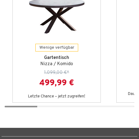
Wenige verfügbar
Gartentisch
Nizza / Komido
1.099,00 €
*
499,99 €
Dauert
Letzte Chance – jetzt zugreifen!