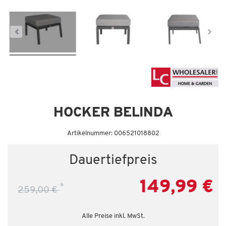
Da
Letzte Chance – jetzt zugreifen!
HOCKER BELINDA
Artikelnummer: 006521018802
Dauertiefpreis
149,99 €
*
259,00 €
Alle Preise inkl. MwSt.