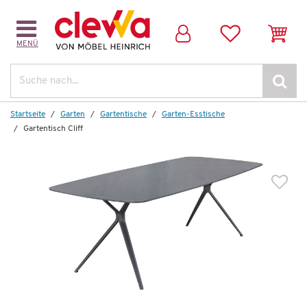
MENÜ
Dazu passende Artikel:
Suche
Startseite
Garten
Gartentische
Garten-Esstische
Gartentisch Cliff
Auf Lager
Gartenstuhl
Rovigo
219,00 €
*
99,99 €