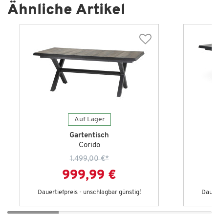
Ähnliche Artikel
Auf Lager
Gartentisch
Corido
1.499,00 €
*
999,99 €
Dauertiefpreis - unschlagbar günstig!
Dauert