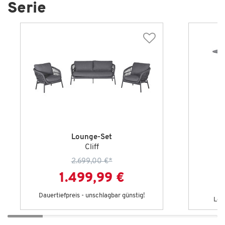
Serie
Lounge-Set
Cliff
2.699,00 €
*
1.499,99 €
Dauertiefpreis - unschlagbar günstig!
Let