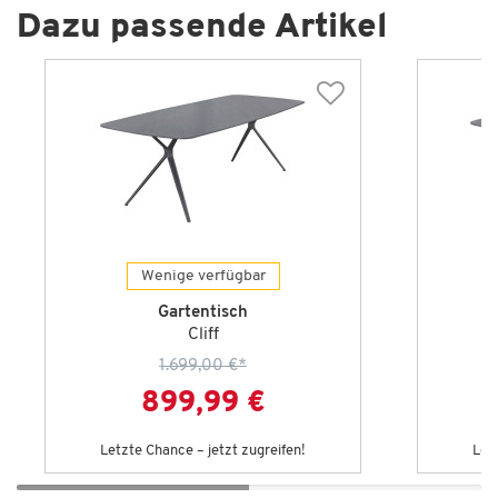
Dazu passende Artikel
Wenige verfügbar
Gartentisch
Cliff
1.699,00 €
*
899,99 €
Letzte Chance – jetzt zugreifen!
Let