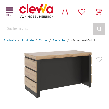
MENÜ
Weitere Artikel aus der Serie
Suche
Startseite
Produkte
Tische
Bartische
Kücheninsel Colditz
Auf Lager
Vitrine
Colditz
739,00 €
*
399,99 €