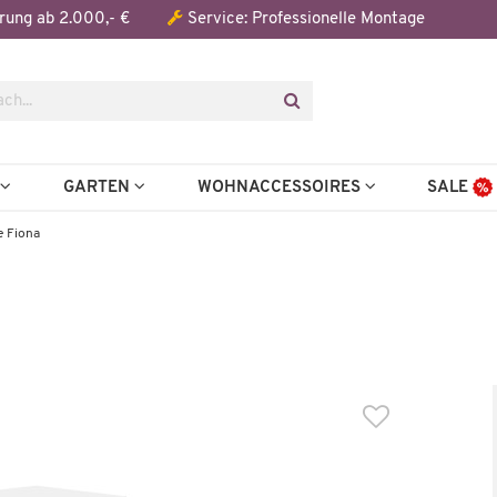
Der Artikel wurde in den Warenkorb gelegt:
rung ab 2.000,- €
Service: Professionelle Montage
pfehlen wir folgendes Zubehör:
N
GARTEN
WOHNACCESSOIRES
SALE
 Fiona
Wenige verfügbar
Wickelaufsatz Fiona
79,99 €
48,00 €
*