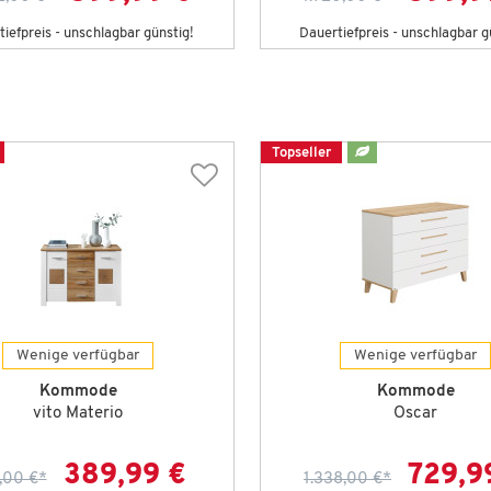
iefpreis - unschlagbar günstig!
Dauertiefpreis - unschlagbar g
Topseller
Wenige verfügbar
Wenige verfügbar
Kommode
Kommode
vito Materio
Oscar
389,99 €
729,9
,00 €
*
1.338,00 €
*