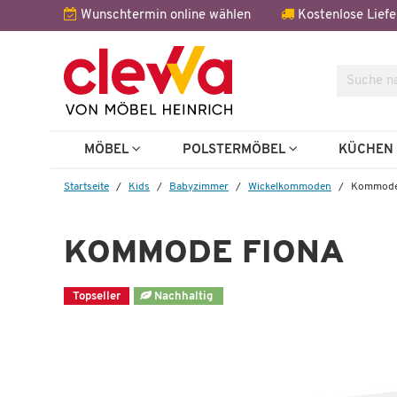
Wunschtermin online wählen
Kostenlose Liefe
Suche
Dazu em
MÖBEL
POLSTERMÖBEL
KÜCHE
Startseite
Kids
Babyzimmer
Wickel­kommoden
Kommode
KOMMODE FIONA
Topseller
Nachhaltig
1