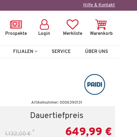
×
Hilfe & Kontakt
Prospekte
Login
Merkliste
Warenkorb
FILIALEN
SERVICE
ÜBER UNS
Artikelnummer: 0006390131
Dauertiefpreis
649,99 €
*
1.132,00 €