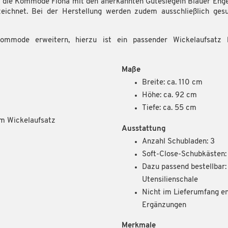
de die Kommode Fiona mit den anerkannten Gütesiegeln Blauer Engel
ichnet. Bei der Herstellung werden zudem ausschließlich gesun
mmode erweitern, hierzu ist ein passender Wickelaufsatz be
Maße
Breite: ca. 110 cm
Höhe: ca. 92 cm
Tiefe: ca. 55 cm
m Wickelaufsatz
Ausstattung
Anzahl Schubladen: 3
Soft-Close-Schubkästen:
Dazu passend bestellbar:
Utensilienschale
Nicht im Lieferumfang en
Ergänzungen
Merkmale