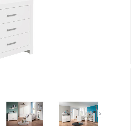
tiefpreis - unschlagbar günstig!