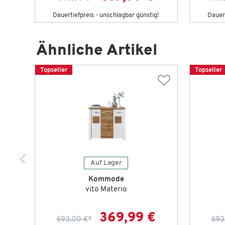
Dauertiefpreis - unschlagbar günstig!
Dauert
Ähnliche Artikel
Topseller
Topseller
Auf Lager
Kommode
vito Materio
€
369,99 €
693,00 €
*
693