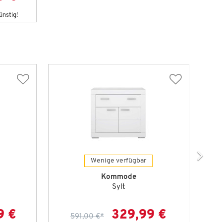
ünstig!
Wenige verfügbar
Kommode
Sylt
9 €
329,99 €
591,00 €
*