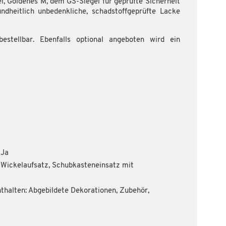
, Goldenes M, dem GS-Siegel für geprüfte Sicherheit
dheitlich unbedenkliche, schadstoffgeprüfte Lacke
stellbar. Ebenfalls optional angeboten wird ein
 Ja
 Wickelaufsatz, Schubkasteneinsatz mit
thalten: Abgebildete Dekorationen, Zubehör,