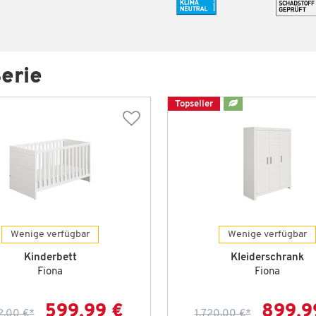
erie
Topseller
Wenige verfügbar
Wenige verfügbar
Kinderbett
Kleiderschrank
Fiona
Fiona
599,99 €
899,9
2,00 €
*
1.720,00 €
*