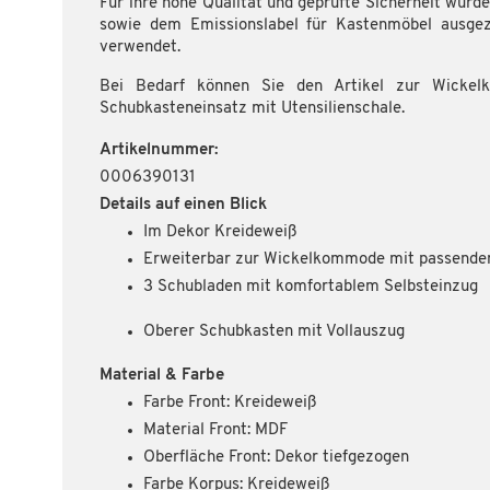
Für ihre hohe Qualität und geprüfte Sicherheit wur
sowie dem Emissionslabel für Kastenmöbel ausgeze
verwendet.
Bei Bedarf können Sie den Artikel zur Wickelko
Schubkasteneinsatz mit Utensilienschale.
Artikelnummer:
0006390131
Details auf einen Blick
Im Dekor Kreideweiß
Erweiterbar zur Wickelkommode mit passende
3 Schubladen mit komfortablem Selbsteinzug
Oberer Schubkasten mit Vollauszug
Material & Farbe
Farbe Front: Kreideweiß
Material Front: MDF
Oberfläche Front: Dekor tiefgezogen
Farbe Korpus: Kreideweiß