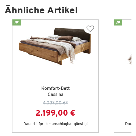
Ähnliche Artikel
Komfort-Bett
Cassina
4.037,00 €
*
2.199,00 €
Dauertiefpreis - unschlagbar günstig!
Dauert