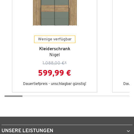
Wenige verfügbar
Kleiderschrank
Nigel
1.088,00 €
*
599,99 €
Dauertiefpreis - unschlagbar günstig!
Dauert
UNSERE LEISTUNGEN