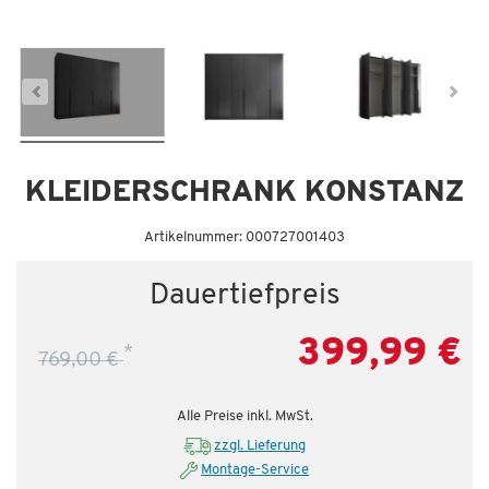
Dauertiefpreis - unschlagbar günstig!
Da
KLEIDERSCHRANK KONSTANZ
Artikelnummer: 000727001403
Dauertiefpreis
399,99 €
*
769,00 €
Alle Preise inkl. MwSt.
zzgl. Lieferung
Montage-Service