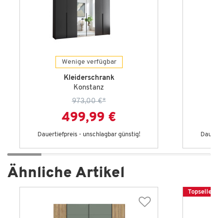
Wenige verfügbar
Kleiderschrank
Konstanz
973,00 €
*
499,99 €
Dauertiefpreis - unschlagbar günstig!
Dauert
Ähnliche Artikel
Topseller