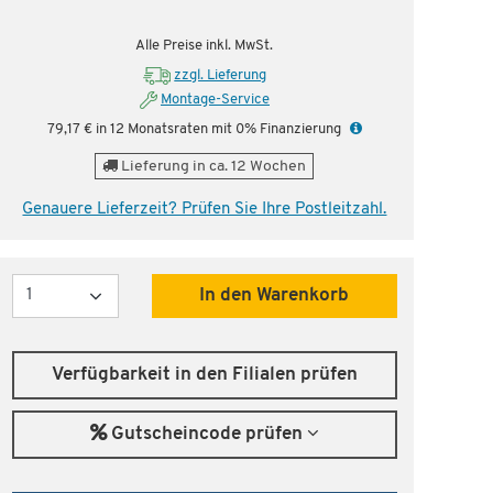
nstig!
Dauertiefpreis - unschlagbar günstig!
Dauer
Alle Preise inkl. MwSt.
zzgl. Lieferung
Montage-Service
79,17 € in 12 Monatsraten mit 0% Finanzierung
Lieferung in ca. 12 Wochen
Genauere Lieferzeit? Prüfen Sie Ihre Postleitzahl.
Menge
In den Warenkorb
Verfügbarkeit in den Filialen prüfen
Gutscheincode prüfen