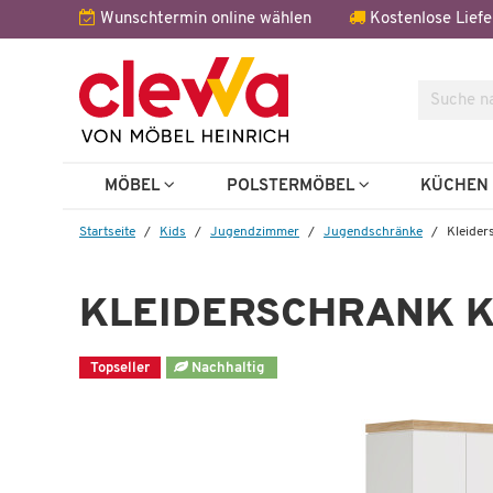
Wunschtermin online wählen
Kostenlose Liefe
Suche
Weitere 
Topseller
Topseller
MÖBEL
POLSTERMÖBEL
KÜCHE
Startseite
Kids
Jugendzimmer
Jugendschränke
Kleider
KLEIDERSCHRANK K
Topseller
Nachhaltig
Kleiderschrank
Kira
 €
599,99 €
1.071,00 €
*
1.2