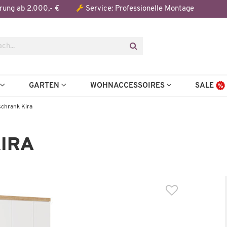
Der Artikel wurde in den Warenkorb gelegt:
rung ab 2.000,- €
Service: Professionelle Montage
Artikel aus der Serie
Topseller
N
GARTEN
WOHNACCESSOIRES
SALE
schrank Kira
IRA
Wenige verfügbar
Auf Lager
Kommode
Kinderbett
Kira
Kira
699,99 €
349,99
64,00 €
*
645,00 €
*