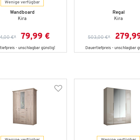
Wenige verfügbar
Wandboard
Regal
Kira
Kira
79,99 €
279,9
4,00 €
*
503,00 €
*
iefpreis - unschlagbar günstig!
Dauertiefpreis - unschlagbar g
Wenige verfügbar
Wenige verfügbar