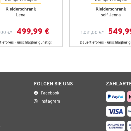
Kleiderschrank
Kleiderschrank
Lena
self Jenna
499,99 €
549,9
,00 €
*
1.021,00 €
*
iefpreis - unschlagbar günstig!
Dauertiefpreis - unschlagbar g
FOLGEN SIE UNS
ZAHLART
Facebook
Instagram
s