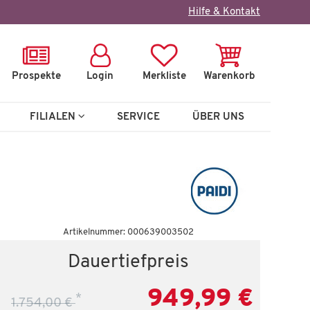
×
Hilfe & Kontakt
Prospekte
Login
Merkliste
Warenkorb
FILIALEN
SERVICE
ÜBER UNS
Wenige verfügbar
Artikelnummer: 000639003502
Wandboard
Dauertiefpreis
Kira
949,99 €
*
 €
79,99 €
1.754,00 €
104,00 €
*
50