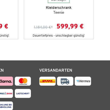
Kleiderschrank
Teenie
9 €
599,99 €
1.184,00 €
*
ünstig!
Dauertiefpreis - unschlagbar günstig!
D
EN
VERSANDARTEN