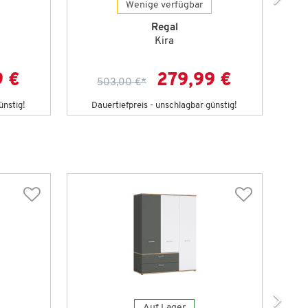
Wenige verfügbar
Regal
Kira
9 €
279,99 €
503,00 €
*
ünstig!
Dauertiefpreis - unschlagbar günstig!
D
Auf Lager