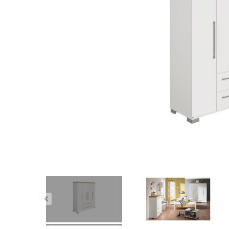
nstig!
Dauertiefpreis - unschlagbar günstig!
Dauer