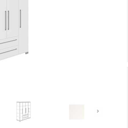
tiefpreis - unschlagbar günstig!
Dauertiefpreis - unschlagbar gü