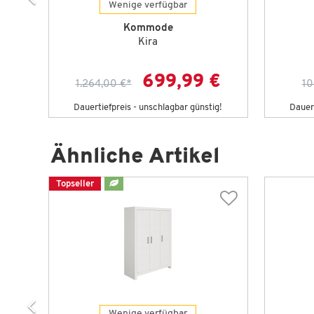
Wenige verfügbar
Kommode
Kira
€
699,99 €
1.264,00 €
*
10
g!
Dauertiefpreis - unschlagbar günstig!
Dauert
Ähnliche Artikel
Topseller
Wenige verfügbar