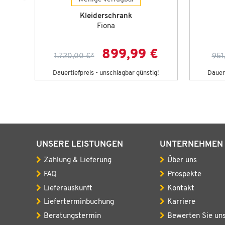
Kleiderschrank
Fiona
€
899,99 €
1.720,00 €
*
951
g!
Dauertiefpreis - unschlagbar günstig!
Dauert
UNSERE LEISTUNGEN
UNTERNEHMEN
Zahlung & Lieferung
Über uns
FAQ
Prospekte
Lieferauskunft
Kontakt
Lieferterminbuchung
Karriere
Beratungstermin
Bewerten Sie un