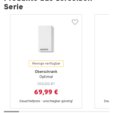
Serie
Wenige verfügbar
Oberschrank
Optimal
100,00 €
*
69,99 €
Dauertiefpreis - unschlagbar günstig!
Dauert