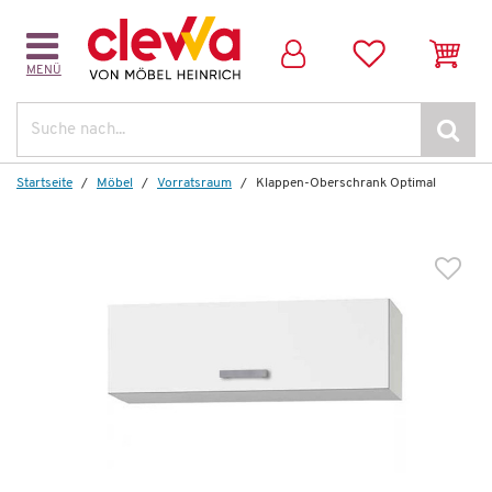
MENÜ
Dazu empfehlen wir folgendes Zubehör:
Suche
Startseite
Möbel
Vorratsraum
Klappen-Oberschrank Optimal
Wenige verfügbar
Dämpfungssystem Optimal
45,00 €
*
29,99 €