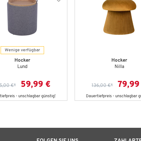
Wenige verfügbar
Hocker
Hocker
Lund
Nilla
59,99 €
79,99
5,00 €
*
136,00 €
*
iefpreis - unschlagbar günstig!
Dauertiefpreis - unschlagbar g
FOLGEN SIE UNS
ZAHLART