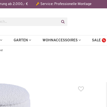
Der Artikel wurde in den Warenkorb gelegt:
rung ab 2.000,- €
Service: Professionelle Montage
Artikel aus der Serie
N
GARTEN
WOHNACCESSOIRES
SALE
nd
Auf Lager
Auf Lager
Hocker
Hocker
Lund
Lund
39,99 €
99,99
15,00 €
*
241,00 €
*