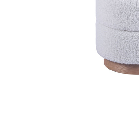
nstig!
Dauertiefpreis - unschlagbar günstig!
Dauer