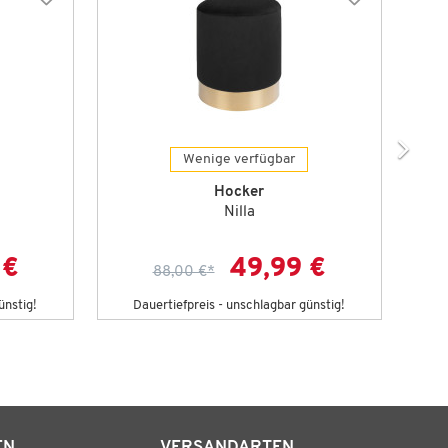
Wenige verfügbar
Hocker
Nilla
 €
49,99 €
88,00 €
*
ünstig!
Dauertiefpreis - unschlagbar günstig!
D
EN
VERSANDARTEN