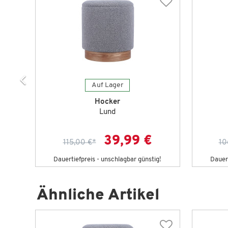
Auf Lager
Hocker
Lund
39,99 €
115,00 €
*
10
Dauertiefpreis - unschlagbar günstig!
Dauert
Ähnliche Artikel