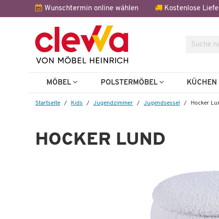
Wunschtermin online wählen
Kostenlose Liefe
Suche
Weitere 
MÖBEL
POLSTERMÖBEL
KÜCHE
Startseite
Kids
Jugendzimmer
Jugendsessel
Hocker Lu
HOCKER LUND
Wenige verfügbar
Hocker
Lund
€
59,99 €
105,00 €
*
1