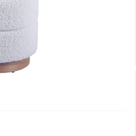
tiefpreis - unschlagbar günstig!
Letzte Chance – jetzt zugrei