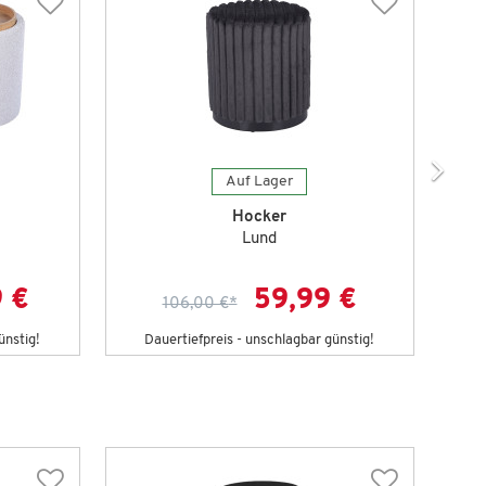
Auf Lager
Hocker
Lund
9 €
59,99 €
106,00 €
*
ünstig!
Dauertiefpreis - unschlagbar günstig!
D