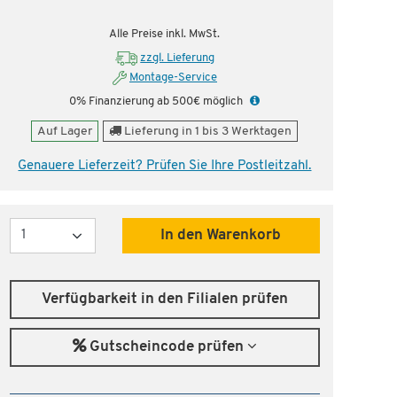
fen!
Dauertiefpreis - unschlagbar günstig!
Dauer
Alle Preise inkl. MwSt.
zzgl. Lieferung
Montage-Service
0% Finanzierung ab 500€ möglich
Auf Lager
Lieferung in 1 bis 3 Werktagen
Genauere Lieferzeit? Prüfen Sie Ihre Postleitzahl.
Menge
In den Warenkorb
Verfügbarkeit in den Filialen prüfen
Gutscheincode prüfen