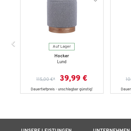
Auf Lager
Hocker
Lund
39,99 €
115,00 €
*
10
g!
Dauertiefpreis - unschlagbar günstig!
Dauert
UNSERE LEISTUNGEN
UNTERNEHMEN