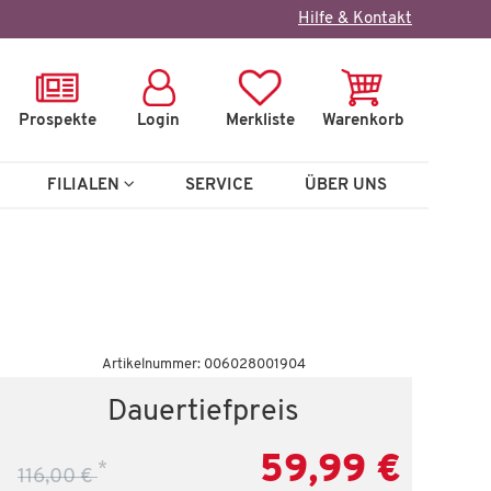
×
Hilfe & Kontakt
Prospekte
Login
Merkliste
Warenkorb
FILIALEN
SERVICE
ÜBER UNS
Auf Lager
Artikelnummer: 006028001904
Hocker
Dauertiefpreis
Lund
59,99 €
*
116,00 €
 €
59,99 €
106,00 €
*
1