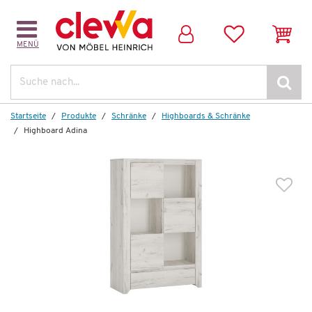
MENÜ
Weitere Artikel aus der Serie
Suche
Startseite
Produkte
Schränke
Highboards & Schränke
Highboard Adina
Wenige verfügbar
Kommode
Adina
540,00 €
*
229,99 €