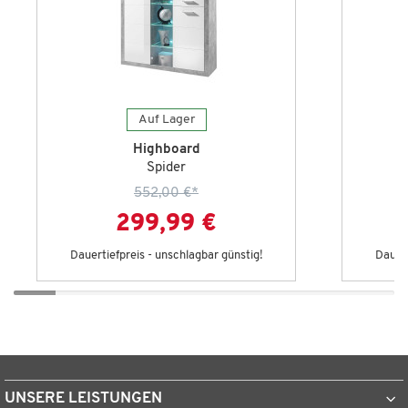
Auf Lager
Highboard
Spider
552,00 €
*
299,99 €
Dauertiefpreis - unschlagbar günstig!
Dauert
UNSERE LEISTUNGEN