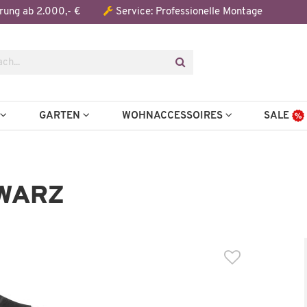
Der Artikel wurde in den Warenkorb gelegt:
rung ab 2.000,- €
Service: Professionelle Montage
N
GARTEN
WOHNACCESSOIRES
SALE
WARZ