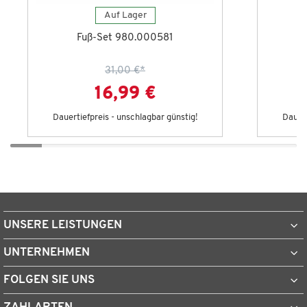
Auf Lager
Fuß-Set 980.000581
31,00 €
*
16,99 €
Dauertiefpreis - unschlagbar günstig!
Dauert
UNSERE LEISTUNGEN
UNTERNEHMEN
FOLGEN SIE UNS