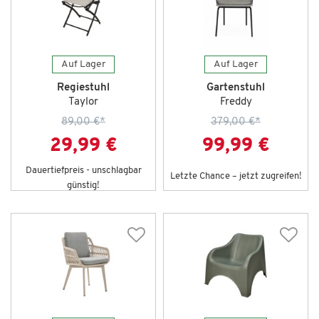
Auf Lager
Auf Lager
Regiestuhl
Gartenstuhl
Taylor
Freddy
89,00 €
*
379,00 €
*
29,99 €
99,99 €
Dauertiefpreis - unschlagbar
Letzte Chance – jetzt zugreifen!
günstig!