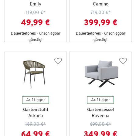
Emily
Camino
119,00 €
*
719,00 €
*
49,99 €
399,99 €
Dauertiefpreis - unschlagbar
Dauertiefpreis - unschlagbar
günstig!
günstig!
Auf Lager
Auf Lager
Gartenstuhl
Gartensessel
Adrano
Ravenna
189,00 €
*
699,00 €
*
64,99 €
349,99 €