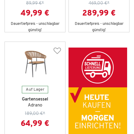
89,99 €
*
469,00 €
*
49,99 €
289,99 €
Dauertiefpreis - unschlagbar
Dauertiefpreis - unschlagbar
günstig!
günstig!
Auf Lager
Gartensessel
Adrano
189,00 €
*
64,99 €