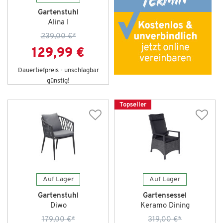
Gartenstuhl
Alina I
239,00 €
*
129,99 €
Dauertiefpreis - unschlagbar
günstig!
Topseller
Auf Lager
Auf Lager
Gartenstuhl
Gartensessel
Diwo
Keramo Dining
179,00 €
*
319,00 €
*