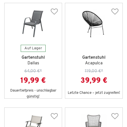
Auf Lager
Gartenstuhl
Gartenstuhl
Dallas
Acapulca
64,00 €
*
119,00 €
*
19,99 €
39,99 €
Dauertiefpreis - unschlagbar
Letzte Chance – jetzt zugreifen!
günstig!