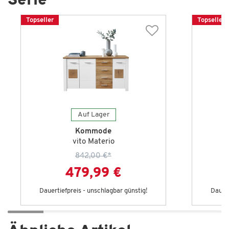
Serie
Topseller
Topseller
Auf Lager
Kommode
vito Materio
842,00 €
*
479,99 €
Dauertiefpreis - unschlagbar günstig!
Dauert