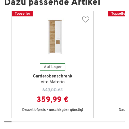
Dazu passende Artikel
Topseller
Topseller
Auf Lager
Garderobenschrank
vito Materio
649,00 €
*
359,99 €
Dauertiefpreis - unschlagbar günstig!
Dauert