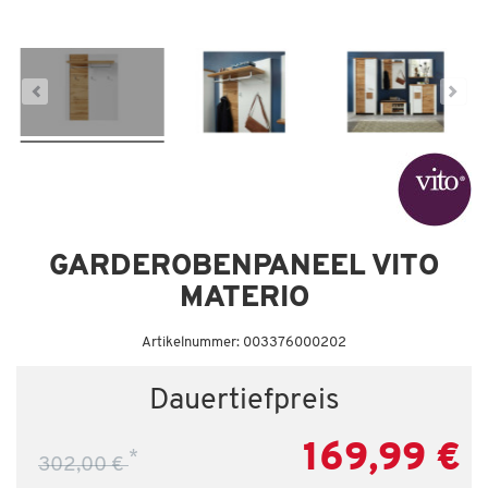
Dauertiefpreis - unschlagbar günstig!
Da
GARDEROBENPANEEL VITO
MATERIO
Artikelnummer: 003376000202
Dauertiefpreis
169,99 €
*
302,00 €