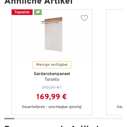
Ähnliche Artikel
Topseller
Wenige verfügbar
Garderobenpaneel
Toronto
310,00 €
*
169,99 €
Dauertiefpreis - unschlagbar günstig!
Dauert