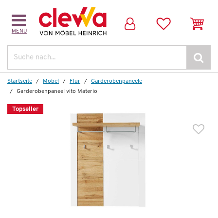
MENÜ
Dazu passende Artikel:
Suche
Topsel
Startseite
Möbel
Flur
Garderoben­paneele
Garderobenpaneel vito Materio
Topseller
Wenige verfügbar
Esstisch
LIV'IN Matera
730,00 €
*
399,99 €