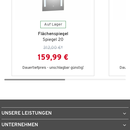
Auf Lager
Flächenspiegel
Spiegel 20
312,00 €
*
159,99 €
Dauertiefpreis - unschlagbar günstig!
Dauert
UNSERE LEISTUNGEN
UNTERNEHMEN