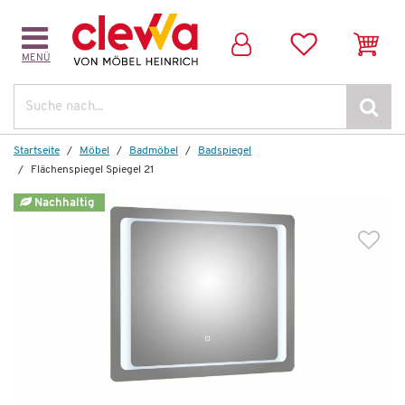
MENÜ
Weitere Artikel aus der Serie
Suche
Startseite
Möbel
Badmöbel
Badspiegel
Flächenspiegel Spiegel 21
Nachhaltig
Auf Lager
Flächenspiegel
Spiegel 21
343,00 €
*
179,99 €