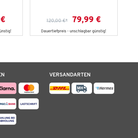
 €
79,99 €
120,00 €
*
ünstig!
Dauertiefpreis - unschlagbar günstig!
D
EN
VERSANDARTEN