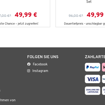
Set
49,99 €
49,99
7,00 €
*
96,00 €
*
zte Chance – jetzt zugreifen!
Dauertiefpreis - unschlagbar g
FOLGEN SIE UNS
ZAHLART
Facebook
Instagram
s
ehmen von