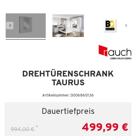
Dauertiefpreis - unschlagbar günstig!
Da
DREHTÜRENSCHRANK
TAURUS
Artikelnummer: 0006860136
Dauertiefpreis
499,99 €
*
994,00 €