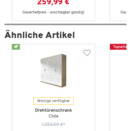
259,99 €
Dauertiefpreis - unschlagbar günstig!
Dauert
Ähnliche Artikel
Topseller
Wenige verfügbar
Drehtürenschrank
Chile
1.253,00 €
*