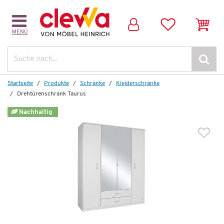
MENÜ
Dazu empfehlen wir folgendes Zubehör:
Suche
Startseite
Produkte
Schränke
Kleiderschränke
Drehtürenschrank Taurus
Nachhaltig
Wenige verfügbar
Türdämpfer 5er-Set
67,00 €
*
49,99 €