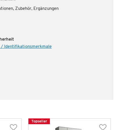
ationen, Zubehör, Ergänzungen
herheit
 / Identifikationsmerkmale
Topseller
Topse