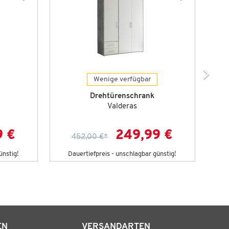
Wenige verfügbar
Drehtürenschrank
Valderas
9 €
249,99 €
452,00 €
*
ünstig!
Dauertiefpreis - unschlagbar günstig!
D
EN
VERSANDARTEN