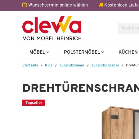
Wunschtermin online wählen
Kostenlose Liefe
Suche
MÖBEL
POLSTERMÖBEL
KÜCHE
Startseite
Kids
Jugendzimmer
Jugendschränke
Drehtür
DREHTÜRENSCHRAN
Topseller