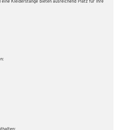
 eine Kleiderstange bieten ausreichend Platz für Ihre
n:
thalten: