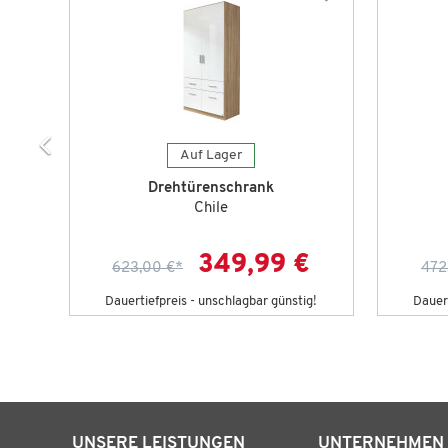
Auf Lager
Drehtürenschrank
Chile
€
349,99 €
623,00 €
*
472
g!
Dauertiefpreis - unschlagbar günstig!
Dauert
UNSERE LEISTUNGEN
UNTERNEHMEN