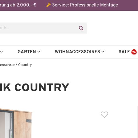
Der Artikel wurde in den Warenkorb gelegt:
rung ab 2.000,- €
Service: Professionelle Montage
N
GARTEN
WOHNACCESSOIRES
SALE
enschrank Country
K COUNTRY