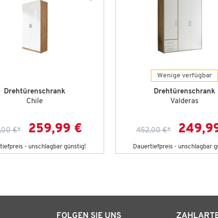
Wenige verfügbar
Drehtürenschrank
Drehtürenschrank
Chile
Valderas
259,99 €
249,9
,00 €
*
452,00 €
*
iefpreis - unschlagbar günstig!
Dauertiefpreis - unschlagbar g
FOLGEN SIE UNS
ZAHLART