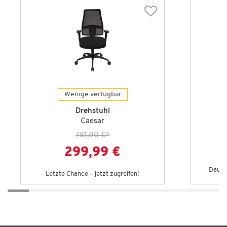
Wenige verfügbar
Drehstuhl
Caesar
781,00 €
*
299,99 €
Dauert
Letzte Chance – jetzt zugreifen!