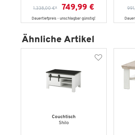
€
749,99 €
1.338,00 €
*
991
g!
Dauertiefpreis - unschlagbar günstig!
Dauert
Ähnliche Artikel
Couchtisch
Shilo