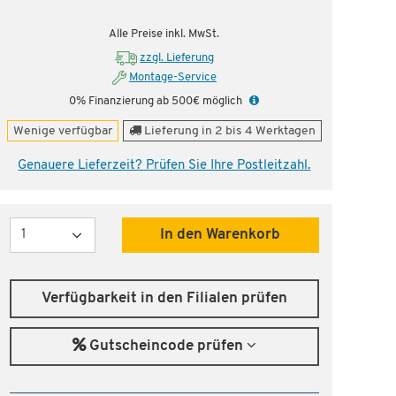
nstig!
Dauertiefpreis - unschlagbar günstig!
Dauer
Alle Preise inkl. MwSt.
zzgl. Lieferung
Montage-Service
0% Finanzierung ab 500€ möglich
Wenige verfügbar
Lieferung in 2 bis 4 Werktagen
Genauere Lieferzeit? Prüfen Sie Ihre Postleitzahl.
Menge
In den Warenkorb
Verfügbarkeit in den Filialen prüfen
Gutscheincode prüfen