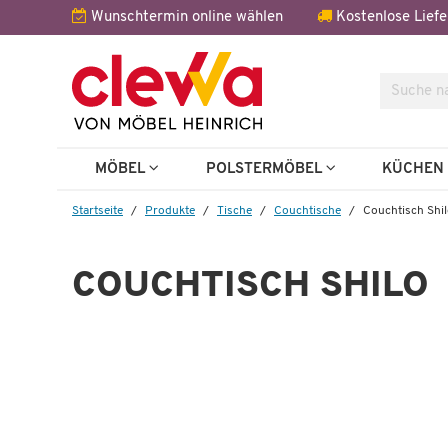
Wunschtermin online wählen
Kostenlose Liefe
Suche
Weitere 
MÖBEL
POLSTERMÖBEL
KÜCHE
Startseite
Produkte
Tische
Couchtische
Couchtisch Shi
COUCHTISCH SHILO
Wenige verfügbar
Wandboard
Shilo
 €
49,99 €
138,00 €
*
1.2