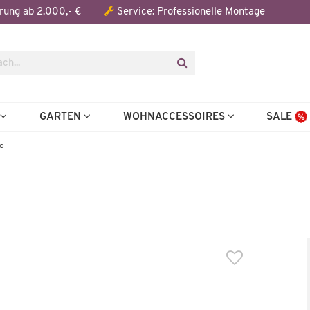
Der Artikel wurde in den Warenkorb gelegt:
rung ab 2.000,- €
Service: Professionelle Montage
Artikel aus der Serie
N
GARTEN
WOHNACCESSOIRES
SALE
lo
Wenige verfügbar
Wenige verfügbar
Sideboard
Esstisch
Shilo
Shilo
649,99 €
399,99
05,00 €
*
772,00 €
*