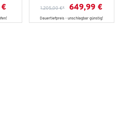
 €
649,99 €
1.205,00 €
*
ifen!
Dauertiefpreis - unschlagbar günstig!
D