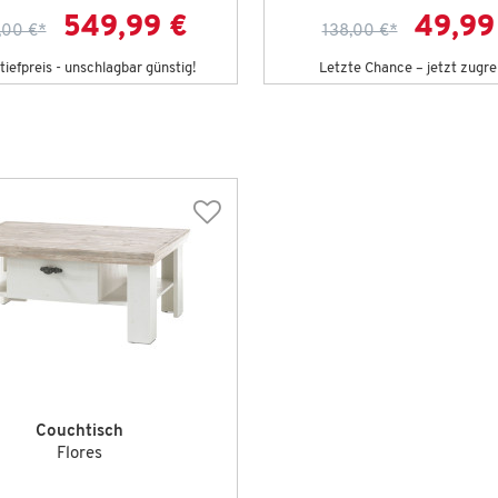
549,99 €
49,99
,00 €
*
138,00 €
*
iefpreis - unschlagbar günstig!
Letzte Chance – jetzt zugre
Couchtisch
Flores