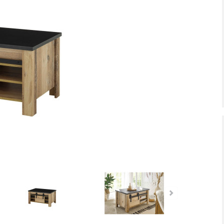
tiefpreis - unschlagbar günstig!
Dauertiefpreis - unschlagbar gü