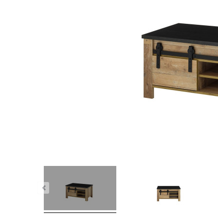
nstig!
Letzte Chance – jetzt zugreifen!
Dauer