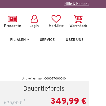
×
Hilfe & Kontakt
Prospekte
Login
Merkliste
Warenkorb
FILIALEN
SERVICE
ÜBER UNS
Wenige verfügbar
Artikelnummer: 000377000310
Vitrine
Dauertiefpreis
Shilo
349,99 €
*
625,00 €
 €
749,99 €
1.338,00 €
*
1