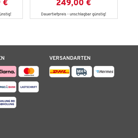
 €
249,00 €
ünstig!
Dauertiefpreis - unschlagbar günstig!
D
EN
VERSANDARTEN