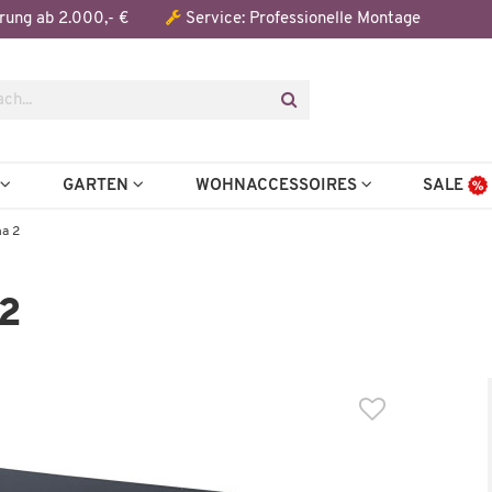
Der Artikel wurde in den Warenkorb gelegt:
rung ab 2.000,- €
Service: Professionelle Montage
N
GARTEN
WOHNACCESSOIRES
SALE
na 2
2