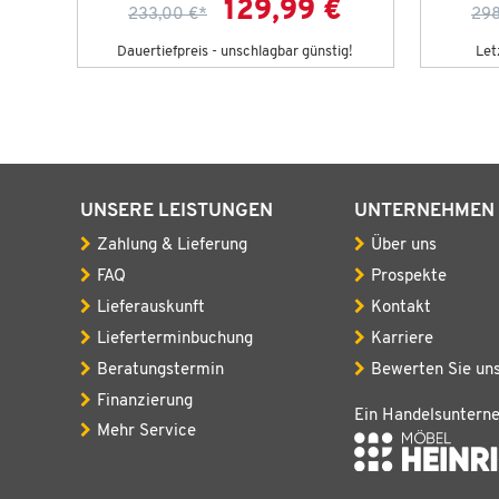
129,99 €
233,00 €
*
298
g!
Dauertiefpreis - unschlagbar günstig!
Let
UNSERE LEISTUNGEN
UNTERNEHMEN
Zahlung & Lieferung
Über uns
FAQ
Prospekte
Lieferauskunft
Kontakt
Lieferterminbuchung
Karriere
Beratungstermin
Bewerten Sie un
Finanzierung
Ein Handelsuntern
Mehr Service