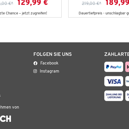
129,99 €
189,99
,00 €
*
219,00 €
*
zte Chance – jetzt zugreifen!
Dauertiefpreis - unschlagbar g
FOLGEN SIE UNS
ZAHLART
Facebook
Instagram
s
ehmen von