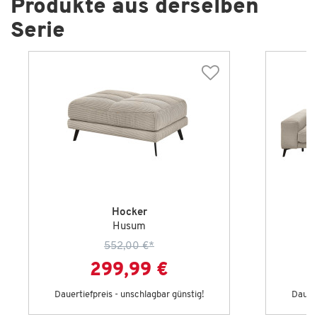
Produkte aus derselben
Serie
Hocker
Husum
552,00 €
*
299,99 €
Dauertiefpreis - unschlagbar günstig!
Dauert