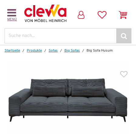
MENÜ
Dazu empfehlen wir folgendes Zubehör:
Suche
Startseite
Produkte
Sofas
Big Sofas
Big Sofa Husum
Hocker
Husum
552,00 €
*
299,99 €