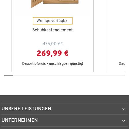
Wenige verfügbar
Schubkastenelement
475,00 €
*
269,99 €
Dauertiefpreis - unschlagbar günstig!
Dauert
UNSERE LEISTUNGEN
UNTERNEHMEN