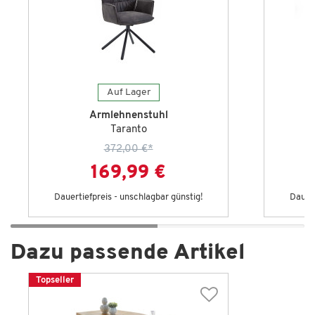
Auf Lager
Armlehnenstuhl
Taranto
372,00 €
*
169,99 €
Dauertiefpreis - unschlagbar günstig!
Dauert
Dazu passende Artikel
Topseller