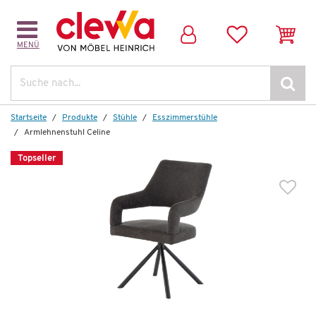
MENÜ
Dazu passende Artikel:
Suche
Topseller
Startseite
Produkte
Stühle
Esszimmerstühle
Armlehnenstuhl Celine
Topseller
Auf Lager
Esstisch
Meisterwerk 2
614,00 €
*
349,99 €